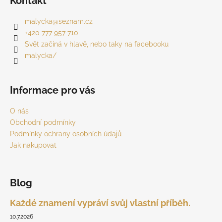
Kontakt
p
a
malycka
@
seznam.cz
t
+420 777 957 710
í
Svět začíná v hlavě, nebo taky na facebooku
malycka/
Informace pro vás
O nás
Obchodní podmínky
Podmínky ochrany osobních údajů
Jak nakupovat
Blog
Každé znamení vypráví svůj vlastní příběh.
10.7.2026