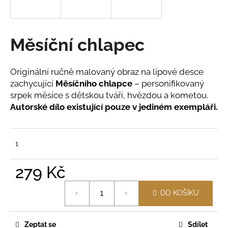
a
j
í
Měsíční chlapec
t
?
Originální ručně malovaný obraz na lipové desce
zachycující
Měsíčního chlapce
– personifikovaný
srpek měsíce s dětskou tváří, hvězdou a kometou.
Autorské dílo existující pouze v jediném exempláři.
HLEDAT
1
D
279 Kč
o
p
Měrná
DO KOŠÍKU
o
cena:
r
u
Zeptat se
Sdílet