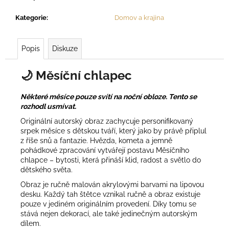
č
u
Kategorie
:
Domov a krajina
j
e
m
Popis
Diskuze
e
🌙
Měsíční chlapec
Některé měsíce pouze svítí na noční obloze. Tento se
rozhodl usmívat.
Originální autorský obraz zachycuje personifikovaný
srpek měsíce s dětskou tváří, který jako by právě připlul
z říše snů a fantazie. Hvězda, kometa a jemně
pohádkové zpracování vytvářejí postavu Měsíčního
chlapce – bytosti, která přináší klid, radost a světlo do
dětského světa.
Obraz je ručně malován akrylovými barvami na lipovou
desku. Každý tah štětce vznikal ručně a obraz existuje
pouze v jediném originálním provedení. Díky tomu se
stává nejen dekorací, ale také jedinečným autorským
dílem.