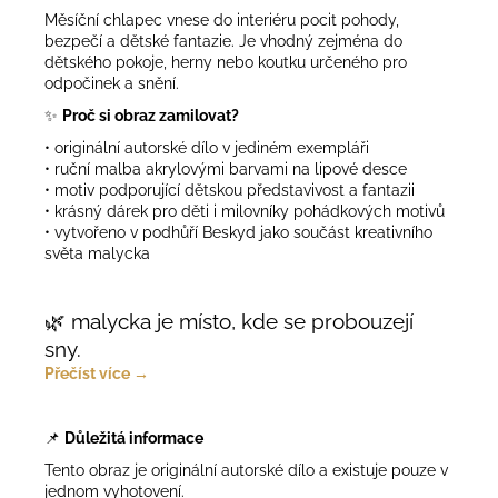
Měsíční chlapec vnese do interiéru pocit pohody,
bezpečí a dětské fantazie. Je vhodný zejména do
dětského pokoje, herny nebo koutku určeného pro
odpočinek a snění.
✨
Proč si obraz zamilovat?
• originální autorské dílo v jediném exempláři
• ruční malba akrylovými barvami na lipové desce
• motiv podporující dětskou představivost a fantazii
• krásný dárek pro děti i milovníky pohádkových motivů
• vytvořeno v podhůří Beskyd jako součást kreativního
světa malycka
🌿 malycka je místo, kde se probouzejí
sny.
Přečíst více →
📌
Důležitá informace
Tento obraz je originální autorské dílo a existuje pouze v
jednom vyhotovení.