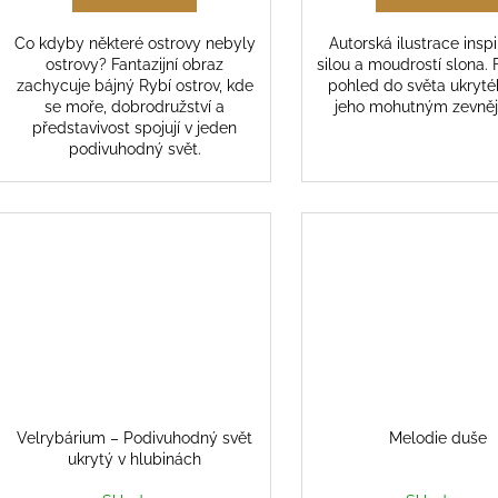
Co kdyby některé ostrovy nebyly
Autorská ilustrace insp
ostrovy? Fantazijní obraz
silou a moudrostí slona. F
zachycuje bájný Rybí ostrov, kde
pohled do světa ukryt
se moře, dobrodružství a
jeho mohutným zevně
představivost spojují v jeden
podivuhodný svět.
Velrybárium – Podivuhodný svět
Melodie duše
ukrytý v hlubinách