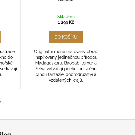
Skladem
1 299 Kč
DO KOŠÍKU
lustrace
Originální ručně malovaný obraz
okno do
inspirovaný jedinečnou přírodou
 mořské
Madagaskaru. Baobab, lemur a
setkávají
želva vytvářejí poetickou scénu
.
plnou fantazie, dobrodružství a
vzdálených krajů.
m
Blog