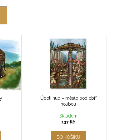
ly
Údolí hub – město pod obří
houbou
Skladem
137 Kč
DO KOŠÍKU