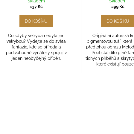
Skladem
Skladem
137 Kč
299 Kč
DO KOŠÍKU
DO KOŠÍKU
Co kdyby velryba nebyla jen
Originální autorská k
velrybou? Vydejte se do světa
pigmentovou tuší, která 
fantazie, kde se příroda a
předlohou obrazu Melod
podivuhodné vynálezy spojují v
Poetické dílo plné fan
jeden neobyčejný příběh.
tichých příběhů a skrytý
které existují pouze 