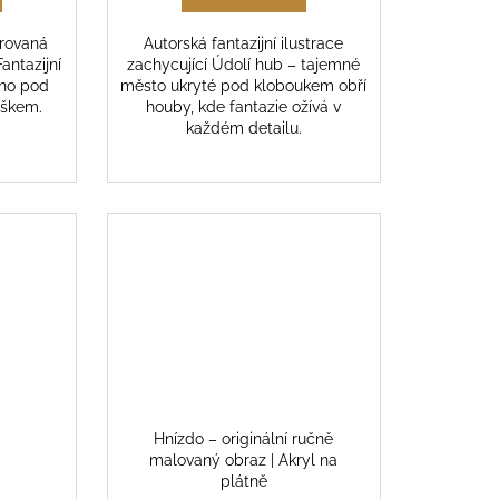
irovaná
Autorská fantazijní ilustrace
antazijní
zachycující Údolí hub – tajemné
ého pod
město ukryté pod kloboukem obří
jškem.
houby, kde fantazie ožívá v
každém detailu.
Hnízdo – originální ručně
malovaný obraz | Akryl na
plátně