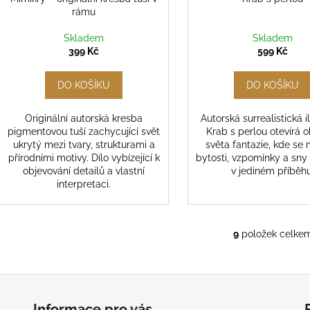
rámu
Skladem
Skladem
399 Kč
599 Kč
DO KOŠÍKU
DO KOŠÍKU
Originální autorská kresba
Autorská surrealistická i
pigmentovou tuší zachycující svět
Krab s perlou otevírá 
ukrytý mezi tvary, strukturami a
světa fantazie, kde se
přírodními motivy. Dílo vybízející k
bytosti, vzpomínky a sny 
objevování detailů a vlastní
v jediném příběhu
interpretaci.
9
položek celke
O
v
l
á
d
Informace pro vás