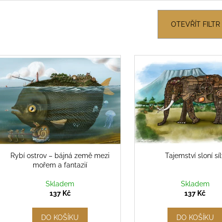
e
n
OTEVŘÍT FILTR
p
V
r
ý
o
p
d
u
s
k
p
t
r
ů
o
d
Rybí ostrov – bájná země mezi
Tajemství sloní sí
mořem a fantazií
u
k
Skladem
Skladem
t
137 Kč
137 Kč
ů
DO KOŠÍKU
DO KOŠÍKU