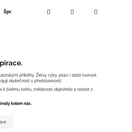
Hledat
Přihlášení
Nákupní
Šperky
košík
pirace.
utorskými příběhy. Želvy, ryby, ptáci i další tvorové
ojují skutečnost s představivostí.
 k živému světu, zvědavost objevitele a radost z
írody kolem nás.
dně