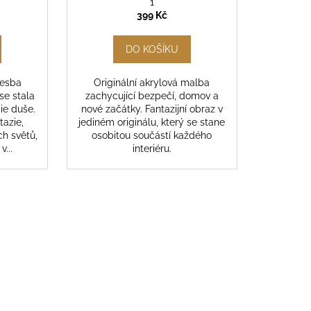
1
399 Kč
DO KOŠÍKU
resba
Originální akrylová malba
se stala
zachycující bezpečí, domov a
ie duše.
nové začátky. Fantazijní obraz v
tazie,
jediném originálu, který se stane
ch světů,
osobitou součástí každého
v...
interiéru.