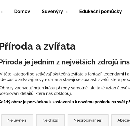
Domov
Suvenýry
Edukační pomůcky
Co potřebujete najít?
Příroda a zvířata
HLEDAT
Příroda je jedním z největších zdrojů ins
V této kategorii se setkávají skutečná zvířata s fantazií, legendami i a
Doporučujeme
zde často získávají nový rozměr a stávají se součástí světů, které prop
Obrazy zachycují nejen krásu přírody samotné, ale také vztah člověka
pozorování detailů, které nás obklopují.
Každý obraz je pozvánkou k zastavení a k novému pohledu na svět př
Ř
a
Nejlevnější
Nejdražší
Nejprodávanější
Abece
z