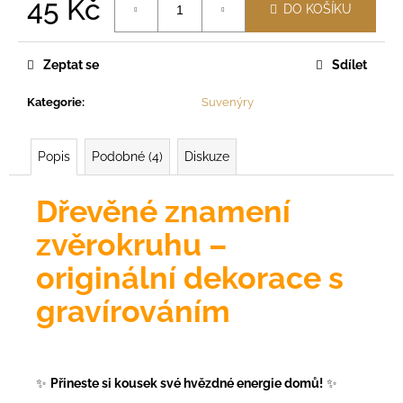
č
45 Kč
DO KOŠÍKU
u
Měrná
j
cena:
e
Zeptat se
Sdílet
m
e
Kategorie
:
Suvenýry
Popis
Podobné (4)
Diskuze
Dřevěné znamení
zvěrokruhu –
originální dekorace s
gravírováním
✨
Přineste si kousek své hvězdné energie domů!
✨