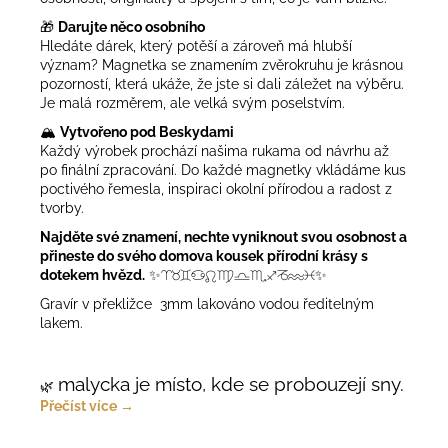
🎁
Darujte něco osobního
Hledáte dárek, který potěší a zároveň má hlubší
význam? Magnetka se znamením zvěrokruhu je krásnou
pozorností, která ukáže, že jste si dali záležet na výběru.
Je malá rozměrem, ale velká svým poselstvím.
🏔️
Vytvořeno pod Beskydami
Každý výrobek prochází našima rukama od návrhu až
po finální zpracování. Do každé magnetky vkládáme kus
poctivého řemesla, inspiraci okolní přírodou a radost z
tvorby.
Najděte své znamení, nechte vyniknout svou osobnost a
přineste do svého domova kousek přírodní krásy s
dotekem hvězd.
✨♈♉♊♋♌♍♎♏♐♑♒♓✨
Gravír v překližce 3mm lakováno vodou ředitelným
lakem.
malycka je místo, kde se probouzejí sny.
🌿
Přečíst více →