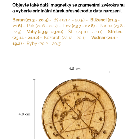
Objevte také další magnetky se znameními zvěrokruhu
a vyberte originální dárek přesně podle data narození.
Beran (21.3 - 20.4) -
Býk (21.4 - 20.5)
-
Blíženci (21.5 -
21.6) -
Rak (22.6 - 22.7) -
Lev (23.7 - 22.8) -
Panna (23.8 -
22.9) -
Váhy (23.9 - 23.10) -
Štír (24.10 - 22.11) -
Střelec
(23.11 - 21.12) -
Kozoroh (22.12 - 20.1) -
Vodnář (21.1 -
19.2) -
Ryby (20.2 - 20.3)