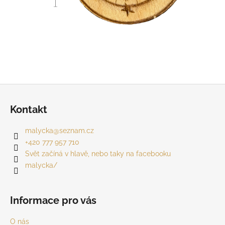
Z
á
Kontakt
p
a
malycka
@
seznam.cz
t
+420 777 957 710
í
Svět začíná v hlavě, nebo taky na facebooku
malycka/
Informace pro vás
O nás