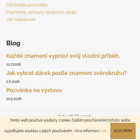
Obchodní podmínky
Podmínky ochrany osobních údajů
Jak nakupovat
Blog
Každé znamení vypráví svůj vlastní příběh.
10.7.2026
Jak vybrat dárek podle znamení zvěrokruhu?
2.6.2026
Pozvánka na výstavu
10.5.2026
Vytvořil Shoptet
Tento web používá soubory cookie. Dalším procházením tohoto webu
Copyright 2026
Martin Lyčka
. Všechna práva vyhrazena.
vyjadřujete souhlas s jejich používáním.. Více informací
zde
.
ROZUMÍM