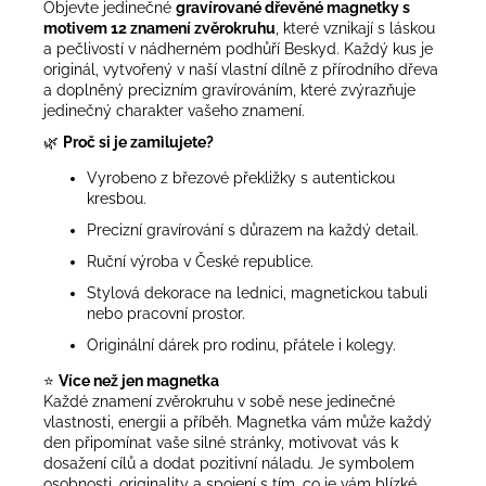
Objevte jedinečné
gravírované dřevěné magnetky s
motivem 12 znamení zvěrokruhu
, které vznikají s láskou
a pečlivostí v nádherném podhůří Beskyd. Každý kus je
originál, vytvořený v naší vlastní dílně z přírodního dřeva
a doplněný precizním gravírováním, které zvýrazňuje
jedinečný charakter vašeho znamení.
🌿
Proč si je zamilujete?
Vyrobeno z březové překližky s autentickou
kresbou.
Precizní gravírování s důrazem na každý detail.
Ruční výroba v České republice.
Stylová dekorace na lednici, magnetickou tabuli
nebo pracovní prostor.
Originální dárek pro rodinu, přátele i kolegy.
⭐
Více než jen magnetka
Každé znamení zvěrokruhu v sobě nese jedinečné
vlastnosti, energii a příběh. Magnetka vám může každý
den připomínat vaše silné stránky, motivovat vás k
dosažení cílů a dodat pozitivní náladu. Je symbolem
osobnosti, originality a spojení s tím, co je vám blízké.