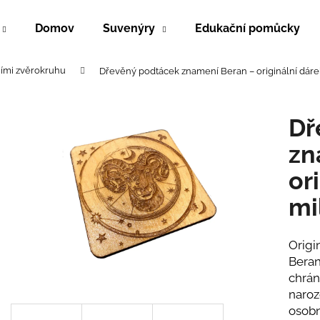
Domov
Suvenýry
Edukační pomůcky
ími zvěrokruhu
Dřevěný podtácek znamení Beran – originální dár
Co potřebujete najít?
Dř
HLEDAT
zn
or
Doporučujeme
mi
Origi
Beran
chrán
naroz
osob