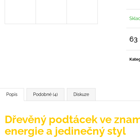
Skla
63
Měrn
cena:
Kateg
Popis
Podobné (4)
Diskuze
Dřevěný podtácek ve zname
energie a jedinečný styl