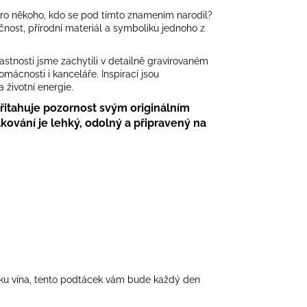
 pro někoho, kdo se pod tímto znamením narodil?
nost, přírodní materiál a symboliku jednoho z
astnosti jsme zachytili v detailně gravírovaném
mácnosti i kanceláře. Inspirací jsou
 životní energie.
řitahuje pozornost svým originálním
kování je lehký, odolný a připravený na
enku vína, tento podtácek vám bude každý den