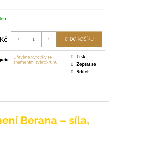
dem
 Kč
DO KOŠÍKU
á
Tisk
Dřevěné výrobky se
orie
:
znameními zvěrokruhu
Zeptat se
Sdílet
ní Berana – síla,