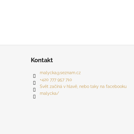
Z
á
Kontakt
p
a
malycka
@
seznam.cz
t
+420 777 957 710
í
Svět začíná v hlavě, nebo taky na facebooku
malycka/