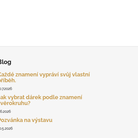
Blog
Každé znamení vypráví svůj vlastní
příběh.
0.7.2026
Jak vybrat dárek podle znamení
zvěrokruhu?
.6.2026
Pozvánka na výstavu
0.5.2026