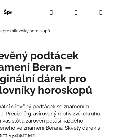
Hledat
Přihlášení
Nákupní
Šperky
ek pro milovníky horoskopů
košík
evěný podtácek
amení Beran –
iginální dárek pro
lovníky horoskopů
nální dřevěný podtácek se znamením
a. Precizně gravírovaný motiv zvěrokruhu
í váš stůl a zároveň potěší každého
eného ve znamení Berana. Skvělý dárek s
ním významem.