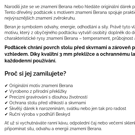
Narodili jste se ve znamení Berana nebo hledáte originální dárek
Tento dřevěný podtácek s motivem znamení Berana spojuje praktič
nejvýraznějších znamení zvěrokruhu.
Beran je symbolem odvahy, energie, odhodlání a síly. Právě tyto vl
motivu, který z obyčejného podtácku vytváří osobitý doplněk do do
charakteristické rysy znamení Berana – temperament, průbojnost a
Podtácek chrání povrch stolu před skvrnami a zároveň p
vzhledem. Díky kvalitní 3 mm překližce a ochrannému la
každodenní používání.
Proč si jej zamilujete?
✔ Originální motiv znamení Berana
✔ Vyrobeno z přírodní překližky
✔ Precizní gravírování s dlouhou životností
✔ Ochrana stolu před vlhkostí a skvrnami
✔ Skvělý dárek k narozeninám, svátku nebo jen tak pro radost
✔ Ruční výroba v podhůří Beskyd
Ať už si vychutnáváte ranní kávu, odpolední čaj nebo večerní skl
připomínat sílu, odvahu a energii znamení Berana.